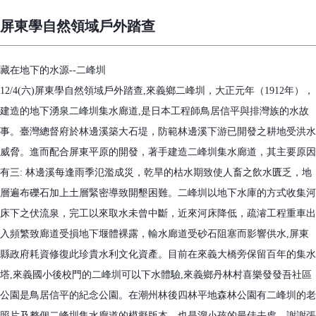
屏東學自然領域戶外踏查
藏在地下的水源--二峰圳
12/4(六)屏東學自然領域戶外踏查,來義鄉二峰圳，大正元年（1912年），
建造的地下湧泉二峰圳集水廊道,是日本工程師鳥居信平與排灣族的水故
事。臺灣總督府於林邊溪築大石堤，防範林邊溪下游已開發之耕地受洪水
威脅。進而配合屏東平原的開發，著手建造二峰圳集水廊道，其主要原因
有三: 林邊溪每逢雨季氾濫成災，乾旱的枯水期致使人畜之飲水匱乏，地
層遍布礫石加上土層緊密導致開墾困難。二峰圳以地下水庫的方式收集河
床下之伏流泉，完工以來取水未曾中斷，近來河床降低，疏濬工程重車出
入頻繁致廊道受損地下堰體裸露，輸水廊道受砂石阻塞而影響供水,屏東
縣政府耗資修復此珍貴水利文化資產。目前在來義大橋旁保留百年的集水
塔,來義國小後校門的二峰圳可以下水體驗,來義鄉丹林村喜樂發發吾社區
公園是鳥居信平的紀念公園。在潮州林後四林平地森林公園有二峰圳的老
照片及整個二峰圳集水廊道的模擬版本，也是溜小孩的最佳去處。謝謝張