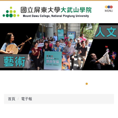
跳
到
主
要
內
容
區
首頁
電子報