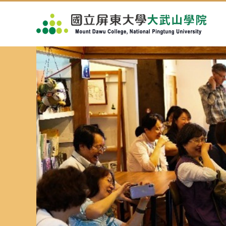
跳
到
主
要
內
容
區