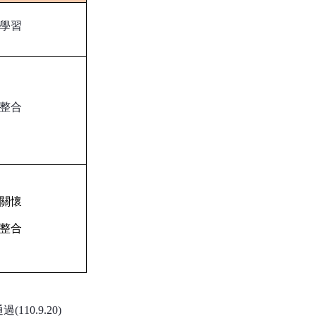
我學習
技整合
關懷
整合
10.9.20)