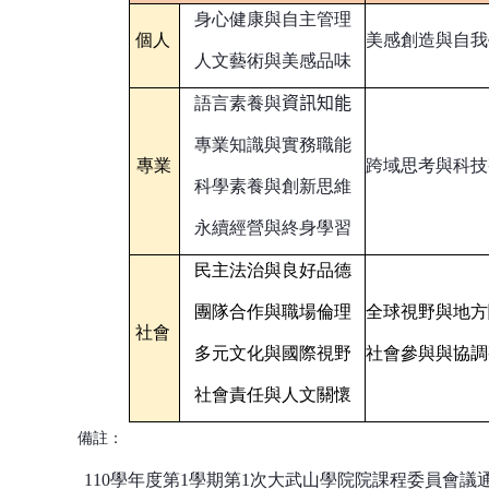
身心健康與自主管理
個人
美感創造與自
人文藝術與美感品味
語言素養與
資訊知能
專業知識與實務職能
專業
跨域思考與科
科學素養與創新思維
永續經營與終身學習
民主法治與良好品德
團隊合作與職場倫理
全球視野與地方
社會
多元文化與國際視野
社會參與與協調
社會責任與人文關懷
備註：
110學年度第1學期第1次
大武山學院
院課程委員會議通過(1