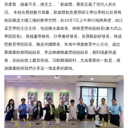
容產製，隨處可見，換言之，「新媒體」重新定義了現代人的生
活。 本校在歷經數月籌畫，新媒體創意應用碩士學位學程位於屏商
校區圖資大樓三樓的教學空間，於10月7日上午舉行揭牌典禮，由江
孟芝學程主任主持，包括陳永森校長、林曉雯學術副校長(兼大武山
學院院長)、黃鐘慶學務長、許華書研發長、吳聲毅副研發長、簡成
熙教育學院院長、陳皇州國際長、朱旭中博雅教育中心主任、趙忠
羣圖書館典閱組組長、李志峰總務處營繕組組長，都到場參與盛
會，並紛紛致上慶賀祝福。活動圓滿順利，尤為重要的一點是，感
謝圖書館與我們分享這一塊造夢的園地。