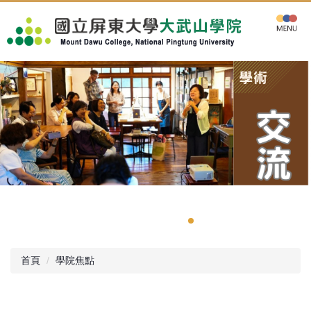
跳
到
主
要
內
容
區
首頁
學院焦點