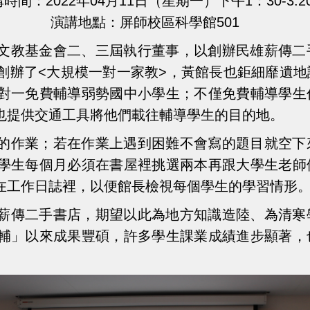
時間：2022年04月11日（星期一）下午1：30-3:2
演講地點：屏師校區科學館501
文教基金會二、三屆執行董事，以創辦民雄薪傳二
創辦了<大規模一對一家教>，黃館長也鉅細靡遺
對一免費輔導弱勢國中小學生；不僅免費輔導學生
也提供交通工具將他們載往輔導學生的目的地。
的作業；若在作業上遇到困難不會寫的題目就空下
學生每個月必須在書屋裡挑選兩本再跟大學生老師
在工作日誌裡，以便館長檢視每個學生的學習情形
薪傳二手書店，期望以此為地方知識造陸、為清寒
輔」以來成果豐碩，許多學生課業成績進步顯著，