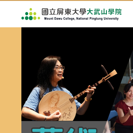
跳
到
主
要
內
容
區