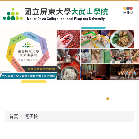
跳
到
主
要
內
容
區
首頁
電子報