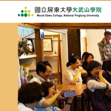
跳
到
主
要
內
容
區