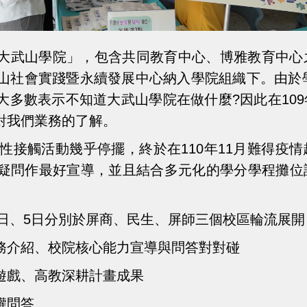
為「大武山學院」，包含共同教育中心、博雅教育中
山社會實踐暨永續發展中心納入學院組織下。由於學
大多數表示不知道大武山學院在做什麼?因此在10
對我們業務的了解。
聚性接觸活動幾乎停擺，終於在110年11月難得疫
疑問作最好宣導，並且結合多元化的學分學程攤位
3日、5日分別於屏商、民生、屏師三個校區輪流展
務介紹、校院核心能力宣導與問答對對碰
遊戲、高教深耕計畫成果
權問答