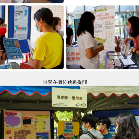
同學在攤位踴躍提問