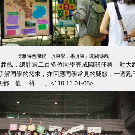
博雅特色課程「屏東學．學屏東」闖關遊戲
位參觀，總計逾二百多位同學完成闖關任務，對大
了解同學的需求，亦回應同學常見的疑惑，一週跑
.得…..。<110.11.01-05>