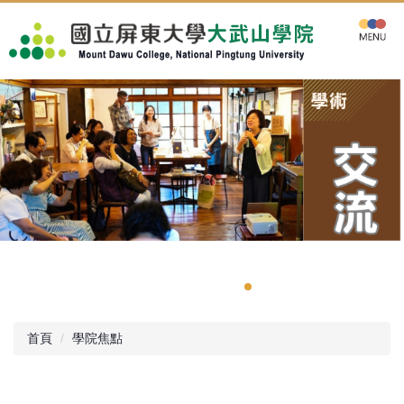
跳
到
主
要
內
容
區
首頁
學院焦點