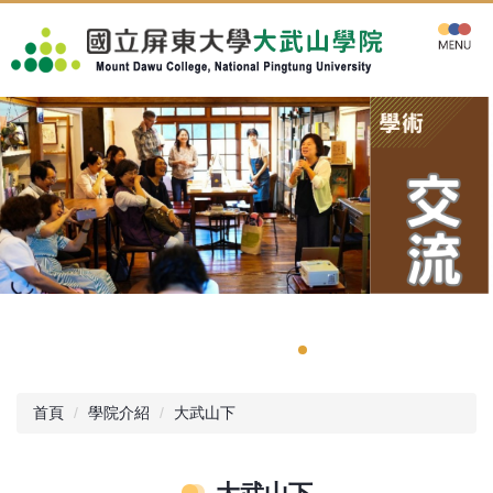
跳
到
主
要
內
容
區
首頁
學院介紹
大武山下