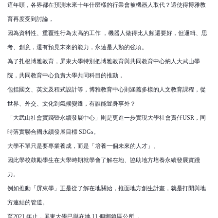
這年頭，各界都在預測末來十年什麼樣的行業會被機器人取代？這使得博雅教
育再度受到討論，
因為資料性、重覆性行為太高的工作 ，機器人做得比人頻還要好，但邏輯、思
考、創意，還有預見末來的能力，永遠是人類的強項。
為了扎根博雅教育，屏東大學特別把博雅教育與共同教育中心納人大武山學
院，共同教育中心負責大學共同科目的推動，
包括國文、英文及程式設計等，博雅教育中心則涵蓋多樣的人文教育課程，從
世界、外交、文化到氣候變遷，有誰能置身事外？
「大武山社會實踐暨永續發展中心」則是更進一步實現大學社會責任USR，同
時落實聯合國永續發展目標 SDGs。
大學不單只是要專業養成，而是「培養一個未來的人才」。
因此學校鼓勵學生在大學時期就學會了解在地、協助地方培養永續發展實踐
力。
例如推動「屏東學」正是從了解在地關始，推面地方創生計畫，就是打開與地
方連結的管道。
至2021 年止，屏東大學已與在地 11 個鄉鎮區公所 ，