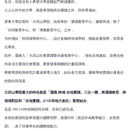
生活，但從沒有人希望大學是關起門來讀書的，
人人心目中的大學，都是希望能跨出圍牆之外，與世界連結。
屏東大學設置的「大武山學院」由原來的「通識教育中心」擴展而成，除了
「共同教育中心」和「博雅教育中心」之外，
另外增設「跨領域學程中心」，設計各種跨領域學程，開啟多重視野，培育多
元專長。
此外，還納入「大武山社會實踐暨永續發展中心」．強化在地連結，並整合校
內各項主要與社會實踐、產業發展相關的計畫與課程，
將教學課程與研究計畫成果導人地方，結合各方資源，擴展學校實踐社會責任
的面向與深度。
大武山學院最大的特色就是「通識-跨域-在地實踐」三位一體，將通識教育、跨
領域對話和「在地實踐」(USR和地方創生）緊密結合
。
這是 109-110年的階段性目標，目前已經完成。
未來的展望則是希望擴大國際視野，推展EMI（英語作為教學媒介、全英授
課），為了培養學生的國際移動力。