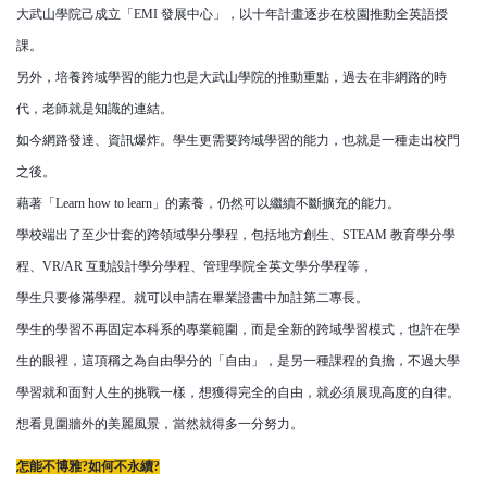
大武山學院己成立「EMI 發展中心」，以十年計畫逐步在校園推動全英語授
課。
另外，培養跨域學習的能力也是大武山學院的推動重點，過去在非網路的時
代，老師就是知識的連結。
如今網路發達、資訊爆炸。學生更需要跨域學習的能力，也就是一種走出校門
之後。
藉著「Learn how to learn」的素養，仍然可以繼續不斷擴充的能力。
學校端出了至少廿套的跨領域學分學程，包括地方創生、STEAM 教育學分學
程、VR/AR 互動設計學分學程、管理學院全英文學分學程等，
學生只要修滿學程。就可以申請在畢業證書中加註第二專長。
學生的學習不再固定本科系的專業範圍，而是全新的跨域學習模式，也許在學
生的眼裡，這項稱之為自由學分的「自由」，是另一種課程的負擔，不過大學
學習就和面對人生的挑戰一樣，想獲得完全的自由，就必須展現高度的自律。
想看見圍牆外的美麗風景，當然就得多一分努力。
怎能不博雅?如何不永續?