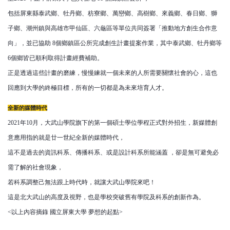
包括屏東縣泰武鄉、牡丹鄉、枋寮鄉、萬巒鄉、高樹鄉、來義鄉、春日鄉、獅
子鄉、潮州鎮與高雄市甲仙區、六龜區等單位共同簽署「推動地方創生合作意
向」，並已協助 8個鄉鎮區公所完成創生計畫提案作業，其中泰武鄉、牡丹鄉等
6個鄉皆已順利取得計畫經費補助。
正是透過這些計畫的磨練，慢慢練就一個未來的人所需要關懷社會的心，這也
回應到大學的終極目標，所有的一切都是為未來培育人才。
全新的媒體時代
2021年10月，大武山學院旗下的第一個碩士學位學程正式對外招生，新媒體創
意應用指的就是廿一世紀全新的媒體時代，
這不是過去的資訊科系、傳播科系、或是設計科系所能涵蓋 ，卻是無可避免必
需了解的社會現象，
若科系調整己無法跟上時代時，就讓大武山學院來吧！
這是北大武山的高度及視野，也是學校突破舊有學院及科系的創新作為。
<以上內容摘錄 國立屏東大學 夢想的起點>