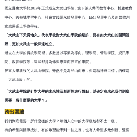
國立屏東大學於2019年正式成立大武山學院
旗下納人共同教育中心、博雅教育
，
中心、跨領域學習中心、社會實踐暨永續發展中心、EMI 發展中心及新媒體創
意應用碩士學位學程。
「大武山下天長地久」代表學校對大武山學院的期許，要有如大武山的開闊視
野，更如大武山一般深遠屹立。
過去在大學的傳統學院裡，多數是以專業為導向。理學院、管理學院、資訊學
院、教育學院等，這些都是為修習專業而設置的學院，
屏東大學新設的大武山學院。雖然不是為登山而來，但是精神與目標，的確是
「大武山級」的。
「大武山學院是針對大學的末來性及創新性進行盤點，以確定在未來我們到底
需要一所什麼檬的大學？」
跨出圍牆
我們到底需要一所什麼樣的大學？每個人心中的大學樣貌都不太一樣，
有的希望與國際接軌、有的希望能學到一技之長，也有人希望多元創新、豐富